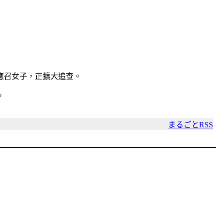
應召女子，正擴大追查。
。
まるごとRSS