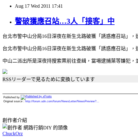
Aug
17
Wed
2011
17:41
警破獲應召站…3人「接客」中
台北市警中山分局16日深夜在新生北路破獲「誘惑應召站」，逮
台北市警中山分局16日深夜在新生北路破獲「誘惑應召站」，
中山二派出所是深夜持搜索票前往查緝，當場逮捕葉等嫌犯，
RSSリーダーで見るために変換しています
Published by
Original source :
http://forum.udn.com/forum/NewsLetter/NewsPreview?...
創作者介紹
ChuckOrz