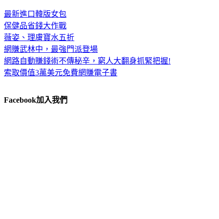
最新進口韓版女包
保健品省錢大作戰
薇姿、理膚寶水五折
網賺武林中，最強門派登場
網路自動賺錢術不傳秘辛，窮人大翻身抓緊把握!
索取價值3萬美元免費網賺電子書
Facebook加入我們