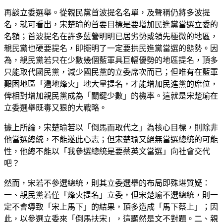
再談立委選舉。從親民黨首波提名名單，及聲稱仍將多波提
名，就可看出，宋楚瑜的首要目標是要增加民進黨當選立委的
名額；首波提名在許多藍營明明已居劣勢或領先極微的地區，
親民黨也硬要提名，即擺明了一定要拱民進黨當選的態勢。因
為，親民黨若只在少數幾個藍軍具巨幅優勢的地區提名，頂多
只能取代國民黨，減少國民黨的立委席次而已；但唯有在藍軍
艱困地區「遍地烽火」地大量提名，才能增加民進黨的席位，
俾相對增加親民黨成為「關鍵少數」的機率。這就是宋楚瑜在
立委選舉既毒又狠的大戰略。
據上所論，宋楚瑜若以「倒馬而取代之」為核心目標，則除非
他當選總統，不能遂此心志；但宋楚瑜又絕無當選總統的可能
性，他總不能以「我參選總統是要蔡英文當選」向社會交代
吧？
然而，宋若不參選總統，則其立委選舉的布局即殊堪質疑：
一、親民黨若僅「烽火提名」立委，但宋楚瑜不選總統，則一
定不會導致「宋上馬下」的結果，頂多造成「馬下蔡上」；因
此，以參選立委來「倒馬扶宋」，這顯然是文不對題。二、親