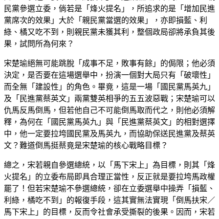
民黨參選立委，倘若是「烽火提名」，所追求的是「增加民進
黨席次的效果」大於「親民黨當選的效果」，亦即損藍、利
綠、橘又吃不到，則親民黨未獲其利，整個政局卻將承負其後
果，試問所為何來？
宋楚瑜絕無可能跳脫「成事不足，敗事有餘」的侷限；他必須
決定，是否要在這場選舉中，扮演一個對大局只有「破壞性」
而全無「建設性」的角色。畢竟，這是一場「國民黨馬英九」
及「民進黨蔡英文」兩黨雙英相爭的五五波惡戰；宋楚瑜可以
仇馬反馬倒馬，但若他自己不可能倒馬取而代之，則他必須解
釋，為何在「國民黨馬英九」與「民進黨蔡英文」的相對選擇
中，他一定要拉垮國民黨及馬英九，而協助保送民進黨及蔡英
文？難道倒馬挺蔡竟是宋楚瑜的核心戰略目標？
總之，宋若親自參選總統，以「馬下宋上」為目標，則其「烽
火提名」的立委布局即具合理正當性，反正就是要拉垮馬政權
罷了！但若宋楚瑜不參選總統，卻在立委選舉中操弄「損藍、
利綠，橘吃不到」的報復手段，這其實無法實現「倒馬扶宋／
馬下宋上」的目標，反而令社會承受撕裂的後果。因而，宋若