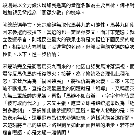
段則是以全力設法增加民進黨的當選名額為主要目標，俾相對
增加親民黨成為「關鍵少數」的機率。
就總統選舉言，宋楚瑜絕無取代馬英九的可能性，馬英九即使
因宋參選而被拉下，當選的也一定是蔡英文，而非宋楚瑜；就
立委選舉言，則親民黨最大的戰果也將是大幅拉下國民黨的席
位，相對即大幅增加了民進黨的名額，但親民黨能當選的席次
極低。以下，進一步析論：
宋楚瑜完全是衝著馬英九而來的。他因自認受馬冷落漠視，而
爆發反馬仇馬的報復怒火；接著，為了掩飾及合理化此種私
怨，宋營斥馬為「禍國殃民」，將私仇轉為公義。日來，宋楚
瑜不斷批馬，直指台灣最嚴重的問題就是「領導」，又稱馬英
九無三軍統帥的見識，再指「馬辦不如台辦」，字字句句皆是
「彼可取而代之」；宋又主張，應當立即將總統選舉改為「絕
對多數制」，意謂如此他參選即無罣礙。最令人發噱的是：宋
為表示無私，還要蘇貞昌也來參選總統，這樣就能各遂所願。
宋楚瑜將自己的總統之路規劃至如此面面俱到的地步，若不是
瘋言囈語，亦是太過一廂情願！