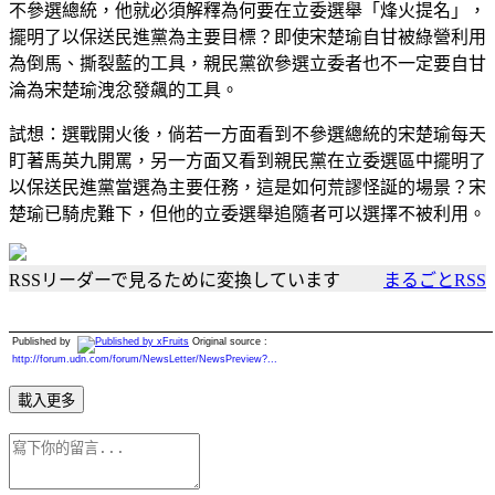
不參選總統，他就必須解釋為何要在立委選舉「烽火提名」，
擺明了以保送民進黨為主要目標？即使宋楚瑜自甘被綠營利用
為倒馬、撕裂藍的工具，親民黨欲參選立委者也不一定要自甘
淪為宋楚瑜洩忿發飆的工具。
試想：選戰開火後，倘若一方面看到不參選總統的宋楚瑜每天
盯著馬英九開罵，另一方面又看到親民黨在立委選區中擺明了
以保送民進黨當選為主要任務，這是如何荒謬怪誕的場景？宋
楚瑜已騎虎難下，但他的立委選舉追隨者可以選擇不被利用。
RSSリーダーで見るために変換しています
まるごとRSS
Published by
Original source :
http://forum.udn.com/forum/NewsLetter/NewsPreview?...
載入更多