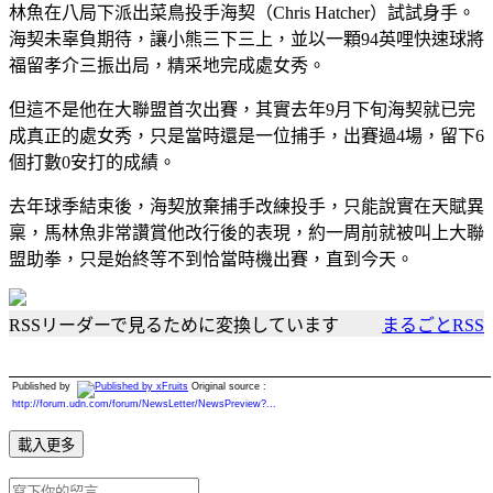
林魚在八局下派出菜鳥投手海契（Chris Hatcher）試試身手。
海契未辜負期待，讓小熊三下三上，並以一顆94英哩快速球將
福留孝介三振出局，精采地完成處女秀。
但這不是他在大聯盟首次出賽，其實去年9月下旬海契就已完
成真正的處女秀，只是當時還是一位捕手，出賽過4場，留下6
個打數0安打的成績。
去年球季結束後，海契放棄捕手改練投手，只能說實在天賦異
稟，馬林魚非常讚賞他改行後的表現，約一周前就被叫上大聯
盟助拳，只是始終等不到恰當時機出賽，直到今天。
RSSリーダーで見るために変換しています
まるごとRSS
Published by
Original source :
http://forum.udn.com/forum/NewsLetter/NewsPreview?...
載入更多