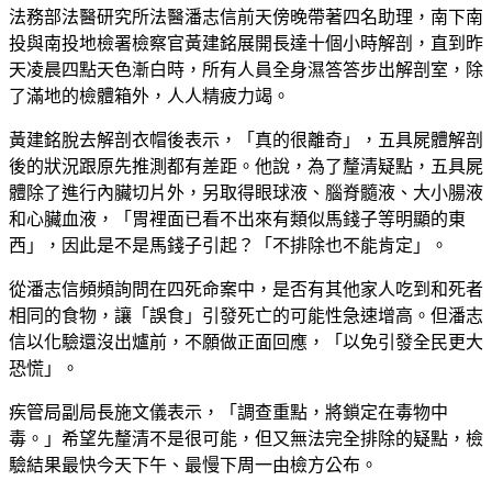
法務部法醫研究所法醫潘志信前天傍晚帶著四名助理，南下南
投與南投地檢署檢察官黃建銘展開長達十個小時解剖，直到昨
天凌晨四點天色漸白時，所有人員全身濕答答步出解剖室，除
了滿地的檢體箱外，人人精疲力竭。
黃建銘脫去解剖衣帽後表示，「真的很離奇」，五具屍體解剖
後的狀況跟原先推測都有差距。他說，為了釐清疑點，五具屍
體除了進行內臟切片外，另取得眼球液、腦脊髓液、大小腸液
和心臟血液，「胃裡面已看不出來有類似馬錢子等明顯的東
西」，因此是不是馬錢子引起？「不排除也不能肯定」。
從潘志信頻頻詢問在四死命案中，是否有其他家人吃到和死者
相同的食物，讓「誤食」引發死亡的可能性急速增高。但潘志
信以化驗還沒出爐前，不願做正面回應，「以免引發全民更大
恐慌」。
疾管局副局長施文儀表示，「調查重點，將鎖定在毒物中
毒。」希望先釐清不是很可能，但又無法完全排除的疑點，檢
驗結果最快今天下午、最慢下周一由檢方公布。