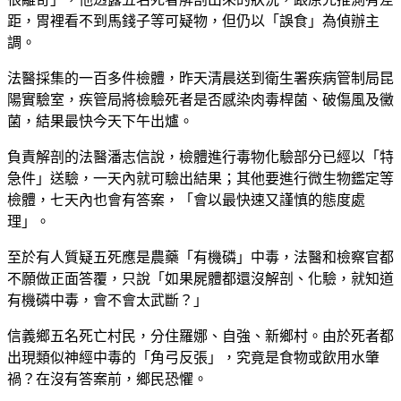
距，胃裡看不到馬錢子等可疑物，但仍以「誤食」為偵辦主
調。
法醫採集的一百多件檢體，昨天清晨送到衛生署疾病管制局昆
陽實驗室，疾管局將檢驗死者是否感染肉毒桿菌、破傷風及黴
菌，結果最快今天下午出爐。
負責解剖的法醫潘志信說，檢體進行毒物化驗部分已經以「特
急件」送驗，一天內就可驗出結果；其他要進行微生物鑑定等
檢體，七天內也會有答案，「會以最快速又謹慎的態度處
理」。
至於有人質疑五死應是農藥「有機磷」中毒，法醫和檢察官都
不願做正面答覆，只說「如果屍體都還沒解剖、化驗，就知道
有機磷中毒，會不會太武斷？」
信義鄉五名死亡村民，分住羅娜、自強、新鄉村。由於死者都
出現類似神經中毒的「角弓反張」，究竟是食物或飲用水肇
禍？在沒有答案前，鄉民恐懼。