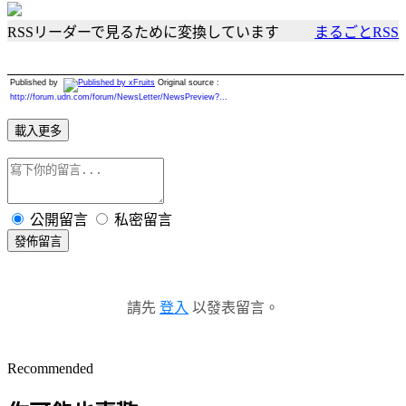
RSSリーダーで見るために変換しています
まるごとRSS
Published by
Original source :
http://forum.udn.com/forum/NewsLetter/NewsPreview?...
載入更多
公開留言
私密留言
發佈留言
請先
登入
以發表留言。
Recommended