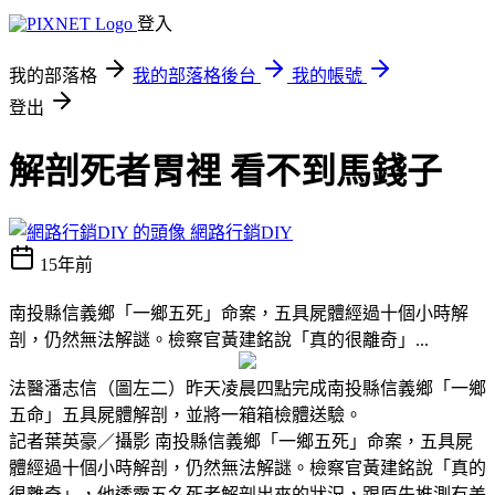
登入
我的部落格
我的部落格後台
我的帳號
登出
解剖死者胃裡 看不到馬錢子
網路行銷DIY
15年前
南投縣信義鄉「一鄉五死」命案，五具屍體經過十個小時解
剖，仍然無法解謎。檢察官黃建銘說「真的很離奇」...
法醫潘志信（圖左二）昨天凌晨四點完成南投縣信義鄉「一鄉
五命」五具屍體解剖，並將一箱箱檢體送驗。
記者葉英豪／攝影
南投縣信義鄉「一鄉五死」命案，五具屍
體經過十個小時解剖，仍然無法解謎。檢察官黃建銘說「真的
很離奇」，他透露五名死者解剖出來的狀況，跟原先推測有差