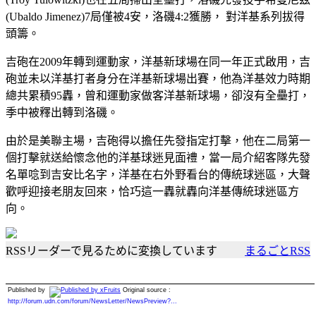
(Ubaldo Jimenez)7局僅被4安，洛磯4:2獲勝， 對洋基系列拔得
頭籌。
吉砲在2009年轉到運動家，洋基新球場在同一年正式啟用，吉
砲並未以洋基打者身分在洋基新球場出賽，他為洋基效力時期
總共累積95轟，曾和運動家做客洋基新球場，卻沒有全壘打，
季中被釋出轉到洛磯。
由於是美聯主場，吉砲得以擔任先發指定打擊，他在二局第一
個打擊就送給懷念他的洋基球迷見面禮，當一局介紹客隊先發
名單唸到吉安比名字，洋基在右外野看台的傳統球迷區，大聲
歡呼迎接老朋友回來，恰巧這一轟就轟向洋基傳統球迷區方
向。
RSSリーダーで見るために変換しています
まるごとRSS
Published by
Original source :
http://forum.udn.com/forum/NewsLetter/NewsPreview?...