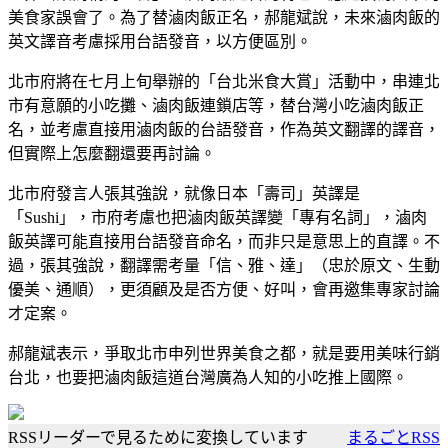
美食家誤會了。為了替滷肉飯正名，郝龍斌說，未來滷肉飯的
英文譯音考慮採用台語發音，以方便區別。
北市府將在七月上旬舉辦的「台北米食大賞」活動中，串連北
市有意願的小吃攤、滷肉飯連鎖店等，替台灣小吃滷肉飯正
名，並考慮直接用滷肉飯的台語發音，作為英文翻譯的譯音，
但實際上怎麼翻還要再討論。
北市府發言人張其強說，就像日本「壽司」英譯是
「Sushi」，市府考慮也把滷肉飯英譯變「專有名詞」，滷肉
飯英譯可能直接用台語發音命名，而非只是意思上的直譯。不
過，張其強說，翻譯需考量「信、雅、達」（忠於原文、生動
優美、通順），更須顧及是否方便、好叫，會再邀集專家討論
才定案。
郝龍斌表示，爭取北市申列世界美食之都，就是要用美味行銷
台北，也要把滷肉飯這道台灣廣為人知的小吃推上國際。
RSSリーダーで見るために変換しています
まるごとRSS