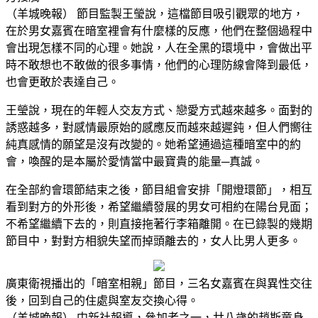
（羊城晚報）
節目監製王瑩說，這檔節目吸引觀眾的地方，
在於男女嘉賓在暗室裡會有什麼樣的反應，他們在整個過程中
會出現怎樣不同的心理。她說，人在全黑的環境中，會做出平
時不敢想也不敢做的很多事情，他們的心理防線會降到最低，
也會更敢於表達自己。
王瑩說，現在的年輕人交友方式、戀愛方式越來越多。面對的
誘惑越多，對感情最原始的感應反而越來越遲鈍，但人們嚮往
純真感情的願望是沒有改變的。她希望通過這種暗室中的約
會，喚醒的是本屬於愛情當中最寶貴的能量─真誠。
在全部約會環節結束之後，節目組會安排「開燈環節」，相互
看到對方的外形後，希望繼續發展的男女可相約在陽台見面；
不希望繼續下去的，則直接拖著行李箱離開。在已錄製的幾期
節目中，對對方相貌失望而掉頭離去的，女人比男人更多。
廣東衛視播出的「暗室相親」節目，三名女嘉賓在與異性交往
後，回到自己的住處與室友交換心得。
（羊城晚報）
中新社報導，參加者之一，廿八歲的趙斯童身