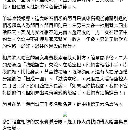
錯，但也被人批評將情色帶進節目。
羊城晚報報導，這套暗室相親的節目是廣東衛視從荷蘭引進的
相親類真人秀節目。節目規則是，三男三女在一棟別墅共同生
活四天，其間男女互相不能見面。選定後的一男一女在暗室中
約會，交談中不能涉及家庭背景、收入、年齡，只能了解對方
的性格、愛好、過往的戀愛經歷等。
相約進入暗室的男女嘉賓摸索著找到對方，簡單閒聊後，二人
開始通過「肢體語言」交流。在暗室裡，他們會輕碰小手，摸
摸臉頰、比比身高，甚至摟摟腰、親親額頭。還有人在見面幾
分鐘後便「扭成一團」、「激情索吻」，尺度之大看得監控人
員目瞪口呆。節目監控人員說：「如果是你情我願，我們不會
打斷他們。但如果出現脅迫式的鹹豬手，我們肯定衝進去！」
節目在第一期面試三千多名報名者，從中挑選了六名嘉賓。
參加暗室相親的女來賓矇著眼，經工作人員扶助帶入暗室與男
方接觸。