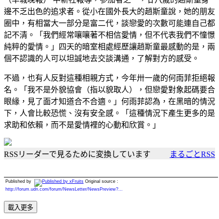
邊不乏出色的追求者。從小在國外長大的趙斯童說，她的朋友
圈中，有相當大一部分是富二代，談戀愛的次數可能連自己都
記不清。「我們經常嚷嚷著不相信愛情，但不代表我們不憧憬
純粹的愛情。」四天的暗室相處經歷讓趙斯童最感動的是，兩
個不認識的人可以坦誠地去交談溝通，了解對方的感受。
不過，也有人反對這種相親方式，今年卅一歲的何雨菲拒絕報
名。「我不是外貌協會（指以貌取人），但戀愛對象起碼要合
眼緣，見了面才知道合不合適。」何雨菲認為，在黑暗的情況
下，人會比較恐慌、沒有安全感。「這種情況下產生更多的是
求助和依賴，而不是愛情裡的心動和欣賞。」
RSSリーダーで見るために変換しています
まるごとRSS
Published by
Original source :
http://forum.udn.com/forum/NewsLetter/NewsPreview?...
載入更多