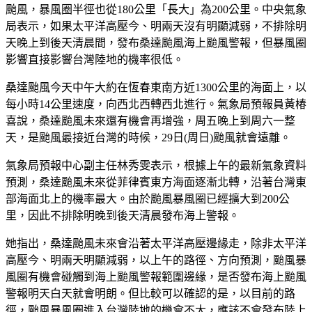
颱風，暴風圈半徑也從180公里「長大」為200公里。中央氣象
局表示，如果太平洋高壓今、明兩天沒有明顯減弱，不排除明
天晚上到後天清晨間，發布桑達颱風海上颱風警報，但暴風圈
影響直接影響台灣陸地的機率很低。
桑達颱風今天中午大約在恆春東南方近1300公里的海面上，以
每小時14公里速度，向西北西轉西北進行。氣象局預報員黃椿
喜說，桑達颱風未來還有機會再增強，周五晚上到周六一整
天，是颱風最接近台灣的時候，29日(周日)颱風就會遠離。
氣象局預報中心副主任林秀雯表示，根據上午的最新氣象資料
預測，桑達颱風未來從菲律賓東方海面逐漸北轉，沿著台灣東
部海面北上的機率最大。由於颱風暴風圈已經擴大到200公
里，因此不排除明晚到後天清晨發布海上警報。
她指出，桑達颱風未來會沿著太平洋高壓邊緣走，除非太平洋
高壓今、明兩天明顯減弱，以上午的路徑、方向預測，颱風暴
風圈有機會碰觸到海上颱風警報範圍邊緣，是否發布海上颱風
警報明天白天就會明朗。但比較可以確認的是，以目前的路
徑，颱風暴風圈進入台灣陸地的機會不大，應該不會發布陸上