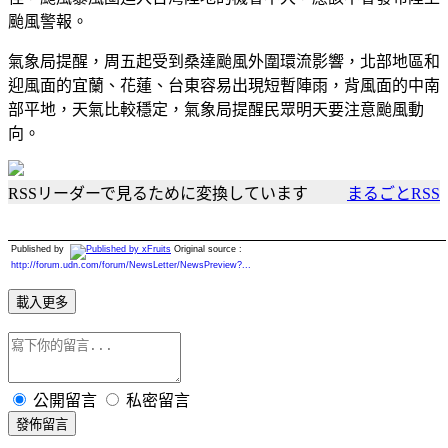
颱風警報。
氣象局提醒，周五起受到桑達颱風外圍環流影響，北部地區和
迎風面的宜蘭、花蓮、台東容易出現短暫陣雨，背風面的中南
部平地，天氣比較穩定，氣象局提醒民眾明天要注意颱風動
向。
RSSリーダーで見るために変換しています
まるごとRSS
Published by
Original source :
http://forum.udn.com/forum/NewsLetter/NewsPreview?...
載入更多
公開留言
私密留言
發佈留言