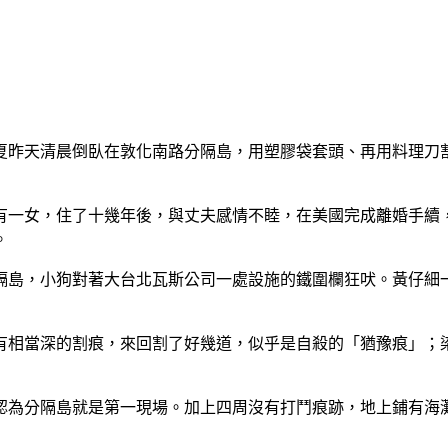
夏昨天清晨倒臥在敦化南路分隔島，用塑膠袋套頭、再用料理刀
有一女，住了十幾年後，與丈夫感情不睦，在美國完成離婚手續
。
隔島，小狗對著大台北瓦斯公司一處設施的鐵圍欄狂吠。黃仔細
有相當深的割痕，來回割了好幾道，似乎是自殺的「猶豫痕」；
認為分隔島就是第一現場。加上四周沒有打鬥痕跡，地上鋪有海