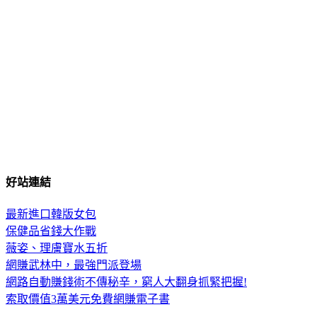
好站連結
最新進口韓版女包
保健品省錢大作戰
薇姿、理膚寶水五折
網賺武林中，最強門派登場
網路自動賺錢術不傳秘辛，窮人大翻身抓緊把握!
索取價值3萬美元免費網賺電子書