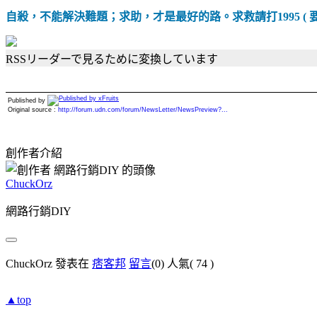
自殺，不能解決難題；求助，才是最好的路。求救請打1995 ( 要
RSSリーダーで見るために変換しています
Published by
Original source :
http://forum.udn.com/forum/NewsLetter/NewsPreview?...
創作者介紹
ChuckOrz
網路行銷DIY
ChuckOrz 發表在
痞客邦
留言
(0)
人氣(
74
)
▲top