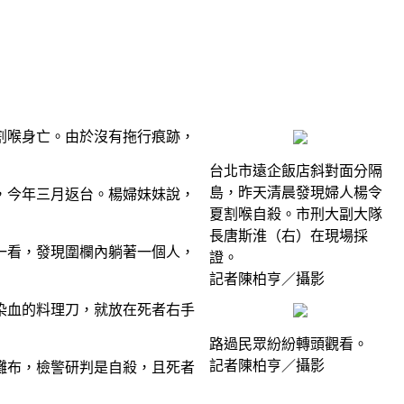
割喉身亡。由於沒有拖行痕跡，
台北市遠企飯店斜對面分隔
島，昨天清晨發現婦人楊令
，今年三月返台。楊婦妹妹說，
夏割喉自殺。市刑大副大隊
長唐斯淮（右）在現場採
一看，發現圍欄內躺著一個人，
證。
記者陳柏亨／攝影
染血的料理刀，就放在死者右手
路過民眾紛紛轉頭觀看。
記者陳柏亨／攝影
灘布，檢警研判是自殺，且死者