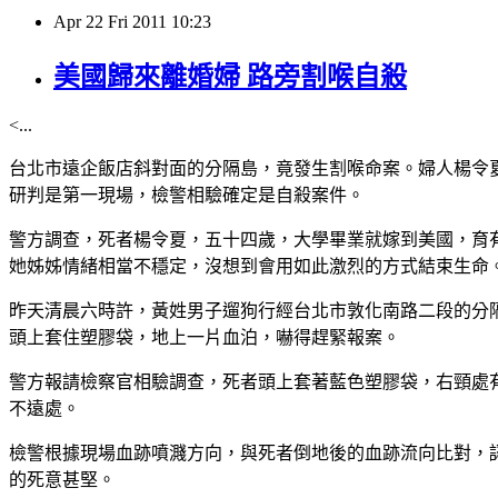
Apr
22
Fri
2011
10:23
美國歸來離婚婦 路旁割喉自殺
<...
台北市遠企飯店斜對面的分隔島，竟發生割喉命案。婦人楊令
研判是第一現場，檢警相驗確定是自殺案件。
警方調查，死者楊令夏，五十四歲，大學畢業就嫁到美國，育
她姊姊情緒相當不穩定，沒想到會用如此激烈的方式結束生命
昨天清晨六時許，黃姓男子遛狗行經台北市敦化南路二段的分
頭上套住塑膠袋，地上一片血泊，嚇得趕緊報案。
警方報請檢察官相驗調查，死者頭上套著藍色塑膠袋，右頸處
不遠處。
檢警根據現場血跡噴濺方向，與死者倒地後的血跡流向比對，
的死意甚堅。