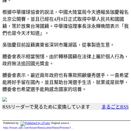
練。
根據中華撞球協會的說法，中國大陸當局今天通報吳珈慶報名
北京公開賽，並且已經在4月8日正式取得中華人民共和國國
籍，等於放棄台灣國籍。中華撞協理事長涂永輝晚間表示「我
們也是今天才知道」。
吳珈慶目前設籍廣東省深圳市羅湖區，從事製造生意。
體委會表示相當惋惜，由於轉移國籍在法律上屬於個人行為，
政府無法追回國光獎金。
體委會表示，最近兩年政府也有專款照顧優秀選手，一直希望
能將好手留在國內，並且幫助台灣選手生活、就業或是就學，
體委會也希望選手能夠感念國家的培養。
RSSリーダーで見るために変換しています
まるごとRSS
Published by
Original source :
http://forum.udn.com/forum/NewsLetter/NewsPreview?...