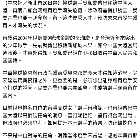
【中央社／新北市20日電】撞球選手吳珈慶傳出移籍中國大
陸，再度凸顯台灣體育選手流失危機，除政府需提供誘因，民
間企業也要一起參與，留下這些優秀人才，預防未來再發生體
育人才流失的狀況。
曾獲得2004年世錦賽9號球金牌的吳珈慶，是台灣近年來突出
的少年球手，先前就傳出移籍新加坡未果，如今中國大陸當局
通報後，才意外得知，吳珈慶已經在4月8日取得中華人民共和
國國籍。
中華撞球協會與行政院體育委員會都是今天才得知這消息，除
表達震驚與惋惜之外，更重要的是，必須想出能讓體育選手安
心打球的誘因，民間企業也要共襄盛舉，才能讓選手願意留在
國內。
目前世界排名首位的台灣高球女子選手曾雅妮，也曾經傳出中
國大陸以高價碼挖角的消息，曾雅妮拒絕，堅持幫台灣出戰；
但政府也必須思考，如何提升本土選手的待遇，防止被挖角。
不只是來自對岸的挖角，滑輪溜冰選手宋青陽、駱威霖與黃郁