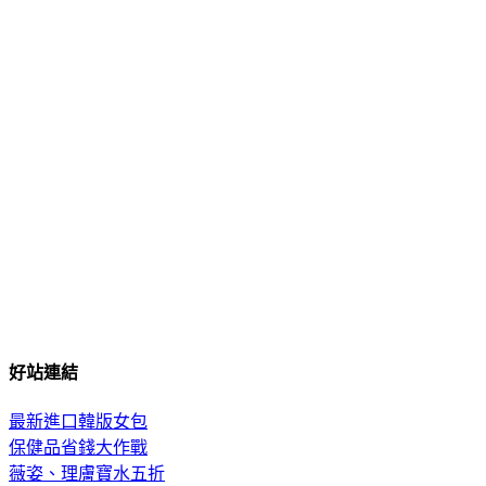
好站連結
最新進口韓版女包
保健品省錢大作戰
薇姿、理膚寶水五折