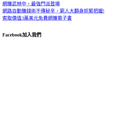
網賺武林中，最強門派登場
網路自動賺錢術不傳秘辛，窮人大翻身抓緊把握!
索取價值3萬美元免費網賺電子書
Facebook加入我們