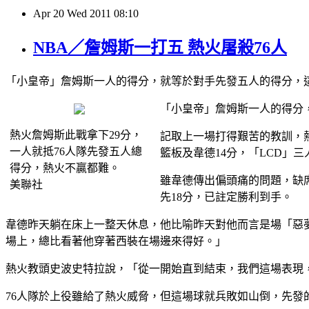
Apr
20
Wed
2011
08:10
NBA／詹姆斯一打五 熱火屠殺76人
「小皇帝」詹姆斯一人的得分，就等於對手先發五人的得分，這樣
「小皇帝」詹姆斯一人的得分
熱火詹姆斯此戰拿下29分，
記取上一場打得艱苦的教訓，熱
一人就抵76人隊先發五人總
籃板及韋德14分，「LCD」
得分，熱火不贏都難。
雖韋德傳出偏頭痛的問題，缺
美聯社
先18分，已註定勝利到手。
韋德昨天躺在床上一整天休息，他比喻昨天對他而言是場「惡
場上，總比看著他穿著西裝在場邊來得好。」
熱火教頭史波史特拉說，「從一開始直到結束，我們這場表現
76人隊於上役雖給了熱火威脅，但這場球就兵敗如山倒，先發