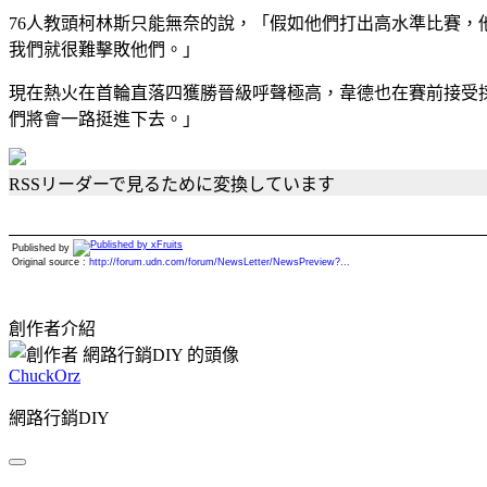
76人教頭柯林斯只能無奈的說，「假如他們打出高水準比賽，
我們就很難擊敗他們。」
現在熱火在首輪直落四獲勝晉級呼聲極高，韋德也在賽前接受
們將會一路挺進下去。」
RSSリーダーで見るために変換しています
Published by
Original source :
http://forum.udn.com/forum/NewsLetter/NewsPreview?...
創作者介紹
ChuckOrz
網路行銷DIY