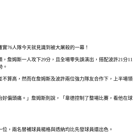
實76人隊今天就見識到被大屠殺的一幕！
，詹姆斯一人攻下29分，且全場零失誤演出，搭配波許21分11
勢。
並不算高，然而在詹姆斯及波許兩位強力隊友合作下，上半場領
治好偏頭痛。」詹姆斯則說，「韋德控制了整場比賽，看他在球
的一位，兩名替補球員楊格與透納均比先發球員還出色。