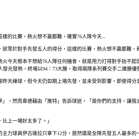
的比賽，熱火想不贏都難，確實76人隊今天...
，就等於對手先發五人的得分，這樣的比賽，熱火想不贏都難，確
火今天根本不想給76人隊任何機會，就是用力打得對手抬不起頭
三人發光發熱，終場以94：73大勝，取得兩隊系列賽交手二連勝優
席昨天練球，但今天仍如期上場先發，並未受到影響，即使得分
夢」，然而韋德藉由「推特」告訴球迷，「是你們的支持，讓我
，比上一場好太多了。」
的主力球員伊古達拉只拿下12分，居然還是全隊先發五人最多