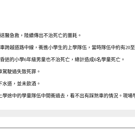
童送醫急救，陸續傳出不治死亡的噩耗。
吊車跨越道路中線，衝進小學生的上學隊伍，當時隊伍中約有20至
昏迷的小學6年級男童也不治死亡，總計造成6名學童死亡。
車駕駛過失致死罪。
下水道，並未飲酒。
上學途中的學童隊伍中間衝過去，看不出有踩煞車的情況。現場