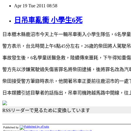
Apr
19
Tue
2011
08:58
日吊車亂衝 小學生6死
日本櫪木縣鹿沼市今天上午一輛吊車衝入小學生隊伍，6名學
警方表示，台北時間上午6點45分左右，26歲的柴田將人駕駛
事故發生後，6名學童送醫急救，陸續傳來噩耗，下午得知重傷
警方先以涉嫌駕駛過失傷害罪名將柴田逮捕，後將罪名改為汽
柴田接受警方筆錄時表示，他開著吊車正要前往鹿沼市的一處
日本媒體引述目擊者的話指出，吊車司機跨越馬路中間線，往
RSSリーダーで見るために変換しています
Published by