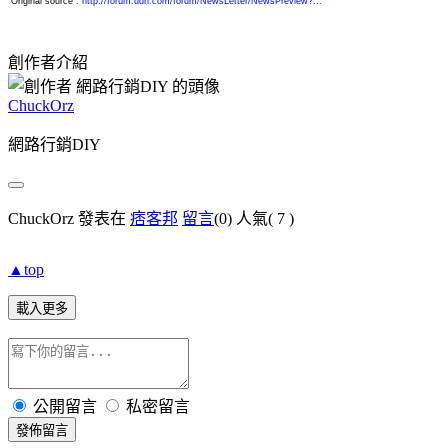
Original source :
http://forum.udn.com/forum/NewsLetter/NewsPreview?...
創作者介紹
ChuckOrz
網路行銷DIY
ChuckOrz 發表在
痞客邦
留言
(0)
人氣(
7
)
▲top
載入更多
公開留言
私密留言
發佈留言