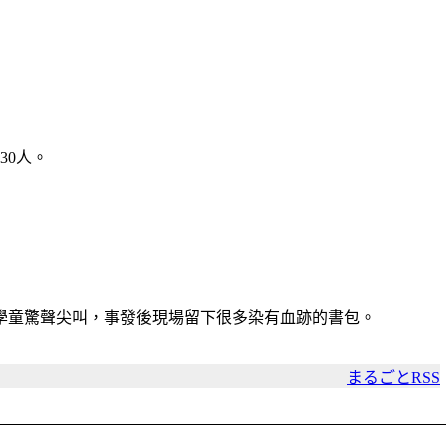
30人。
學童驚聲尖叫，事發後現場留下很多染有血跡的書包。
まるごとRSS