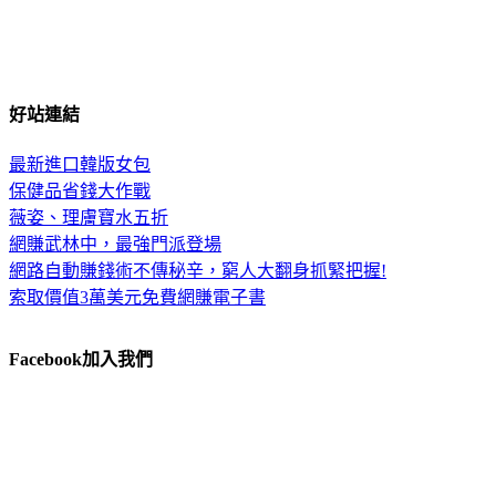
好站連結
最新進口韓版女包
保健品省錢大作戰
薇姿、理膚寶水五折
網賺武林中，最強門派登場
網路自動賺錢術不傳秘辛，窮人大翻身抓緊把握!
索取價值3萬美元免費網賺電子書
Facebook加入我們