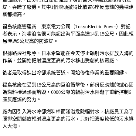
堤、吞噬了廠房。其中1個浪頭掀得比放置6座反應爐的幾棟建
築都還高。
福島核廠營運商—東京電力公司（TokyoElectric Power）對記
者表示，海嘯浪高很可能超出海平面高達14到15公尺，因此輕
易淹過5公尺高的防波堤。
根據路透社報導，日本希望能在今天停止輻射污水排放入海的
作業，並開始把射濃度更高的污水移出受創的核電廠。
後者是取得進出冷卻系統管道、開始修復作業的重要關鍵。
福島核廠在受到15公尺高的巨浪衝擊後，部份反應爐的爐心因
為燃料棒過熱而熔毀，6000公噸的輻射污水阻礙了重新控制6
座反應爐的努力。
廠內因引入海水冷卻燃料棒而滿溢危險輻射水，核廠員工為了
騰挪空間儲放輻射濃度更高的污水，只好把濃度較低的污水排
入大海。