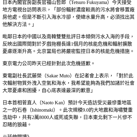
日本內閣官房副長官福山哲郎（Tetsuro Fukuyama）今天接受
地方電視台訪問表示，「部份輻射濃度較高的污水將會移置廠
房他處。但是不斷引入海水冷卻，使總水量升高，必須找出其
他解決方法。」
毗鄰日本的中國以及南韓雙雙批評日本傾倒污水入海的手段，
反映出國際間對於歹戲拖棚長達1個月的核能危機和輻射擴散
憂慮逐漸升高。北京當局也將嚴密監控日本的核能危機措施。
東京電力公司昨天已經針對此次危機道歉。
東電副社長武藤榮（Sakae Muto）在記者會上表示，「對於此
次輻射物質外洩入空氣和海水，我希望能夠為我們加諸於社會
大眾憂慮和困擾，自心底表達最深的歉意」
日本首相菅直人（Naoto Kan）預計今天造訪受災最慘重地區
之一的石卷（Ishinomaki）。此次規模9.0的大地震和海嘯雙重
浩劫中，共有2萬8000人或死或失聯，日本東北剩下一片慘不
忍睹的狼藉。
※延伸閱讀》