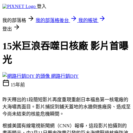
登入
我的部落格
我的部落格後台
我的帳號
登出
15米巨浪吞噬日核廠 影片首曝
光
網路行銷DIY
15年前
昨天釋出的1段簡短影片再度重現重創日本福島第一核電廠的
大海嘯真面目。影片捕捉到鋪天蓋地的水牆倒進廠房、造成至
今尚未結束的核能危機瞬間。
根據美國有線電視新聞網（CNN）報導，這段影片拍攝到的
畫面顯示，由3月11日歷史強震引發的巨大海嘯壓過核廠防波