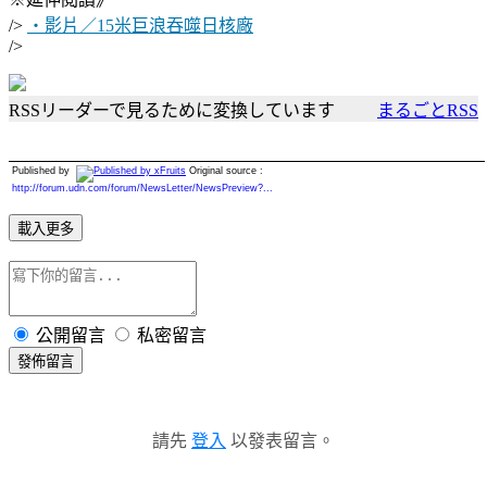
/>
‧影片／15米巨浪吞噬日核廠
/>
RSSリーダーで見るために変換しています
まるごとRSS
Published by
Original source :
http://forum.udn.com/forum/NewsLetter/NewsPreview?...
載入更多
公開留言
私密留言
發佈留言
請先
登入
以發表留言。