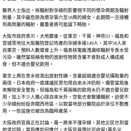
醫界人士指出，核輻射對孕婦的影響視不同的懷孕周期及輻射
劑量，其中最危險為懷孕第六至18周的婦女，此期間一旦接觸
到高劑量的輻射，嚴重者將可能誕下畸胎。
大阪市政府表示，大地震後，從東京、千葉、神奈川、福島和
宮城等地往大阪醫院登記待產的孕婦多達149人，其中58人來
自東京，預料人數還會上升。福島核電廠洩漏核輻射令食水受
污染，雖然當局稱食物的放射性物質含量不會對成人構成威
脅，但不適合嬰兒飲用。
東京上周在食水檢測出放射性碘，含量超過適合嬰兒攝取量的
兩倍，日本政府一度建議民眾勿用自來水沖奶粉。儘管當局後
來解除安全警告，但福島和千葉兩縣的飲用水仍不適合嬰兒飲
用，加上不少人擔心除自來水外，空氣也會散播輻射，迫使不
少孕婦紛紛投奔關西地區，以致當地部分醫院由於床位不敷應
用，一些設施也被改為臨時產房。
大阪政府官員正在討論，萬一將來不僅孕婦，其他災民也到當
地求診時，當局應如何應付。大阪官員預計可收留1萬名災