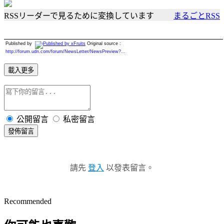
RSSリーダーで見るために変換しています
まるごとRSS
Published by
Original source :
http://forum.udn.com/forum/NewsLetter/NewsPreview?...
載入更多
公開留言
私密留言
發佈留言
請先
登入
以發表留言。
Recommended