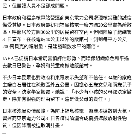
民，但醫護人員不足卻成問題。
日本政府和福島核電站營運商東京電力公司處理核災難的誠信
備受質疑。日本政府最初把福島核電一廠方圓20公里畫為疏散
區，呼籲居於方圓30公里的居民留在室內。但國際原子能總署
31日宣布，在核電站40公里以外的飯館村，測到每平方公尺
200萬貝克的輻射量，是建議疏散水平的兩倍。
IAEA已促請日本當局審慎評估形勢。而環保組織綠色和平過
去數日已警告，孕婦和兒童應撤離飯館村。
不少日本民眾也對政府和東電表示失望和不信任。34歲的家庭
主婦白石居住在疏散區外五公里，因擔心五歲女兒和兩歲兒子
的安全，決定舉家搬遷。她說：「不少有小孩的父母都決定撤
走，除非有很強的理由留下。這是做父母的責任。」
日本核洩漏災情嚴峻，為防止福島核電一廠塵埃擴散到大氣，
營運商東京電力公司31日曾嚐試噴灑合成樹脂遮蔽放射性物
質，但因降雨被迫取消計畫。