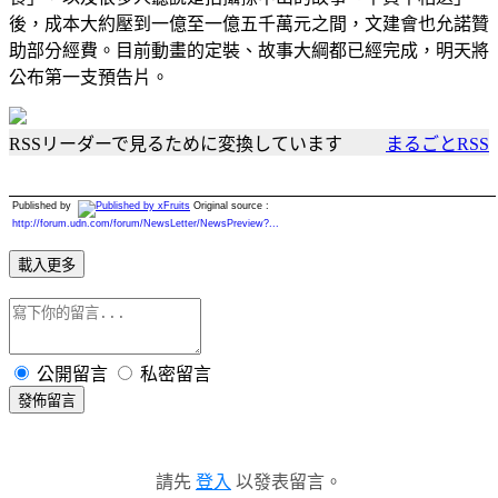
後，成本大約壓到一億至一億五千萬元之間，文建會也允諾贊
助部分經費。目前動畫的定裝、故事大綱都已經完成，明天將
公布第一支預告片。
RSSリーダーで見るために変換しています
まるごとRSS
Published by
Original source :
http://forum.udn.com/forum/NewsLetter/NewsPreview?...
載入更多
公開留言
私密留言
發佈留言
請先
登入
以發表留言。