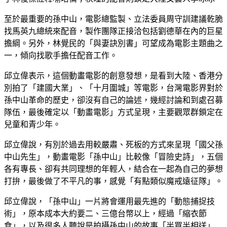
至於最重要的孫中山，電影總監製、立法委員周守訓建議乾脆
找馬英九總統來配音，製作團隊正接洽包括劉德華在內的巨星
擔綱。另外，林覺民的「與妻訣別書」可望成為電影主題曲之
一，傾向找歌手擔任配音工作。
邱立偉表示，這個動畫電影的創意發想，是看到大陸、香港分
別拍了「建國大業」、「十月圍城」等電影，台灣電影界對於
孫中山革命的歷史，卻沒有自己的論述，幾經討論和到處召募
隊伍，最後確定以「動畫電影」方式呈現，主要觀眾群鎖定在
兒童和青少年。
邱立偉說，有別於過去用較嚴肅、死板的方式來呈現「國父孫
中山先生」，動畫電影「孫中山」比較像「冒險史詩」，五個
各有專長、卻有共同理想的年輕人，結合在一起為自己的夢想
打拚，最後做了不平凡的事，感覺「有點類似魔戒遠征隊」。
邱立偉說，「孫中山」一片將會運用最先進的「動態捕捉技
術」，原本成本大約要二、三億台幣以上，經過「縮衣節
食」，以及很多人聽說是拍攝孫中山的故事「半買半相送」