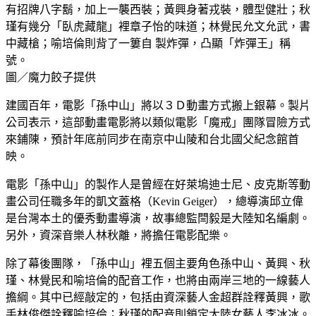
有招牌八字鬍，加上一襲西裝；黃興身著戎裝，體型健壯；秋
瑾有幾分「臥虎藏龍」裡章子怡的味道；林覺民允文允武，書
中藏槍；喻培倫則背了一簍自 製炸彈，凸顯「炸彈王」稱
號。
圖／魔力餃子提供
建國百年，電影「孫中山」將以３Ｄ動畫方式搬上銀幕。製片
公司表示，這部動畫電影將以類似電影「魔戒」團隊冒險方式
來鋪陳，預計年底前同步在南京中山陵和台北國父紀念館首
映。
電影「孫中山」的製作人是曾經在好萊塢迪士尼、皮克斯等動
畫公司任職多年的凱文蓋格（Kevin Geiger），總導演邱立偉
是台灣本土的優秀動畫導演，故事總監閆毅是大陸知名編劇。
另外，資深音樂人林秋離，將擔任電影配樂。
除了幕後團隊，「孫中山」裡五個主要角色孫中山、黃興、秋
瑾、林覺民和喻培倫的配音工作，也將由兩岸三地的一線藝人
擔綱。其中已經敲定的，包括由資深藝人金超群詮釋黃興，歌
手林俊傑詮釋喻培倫；秋瑾的配音則鎖定大陸女藝人李冰冰。